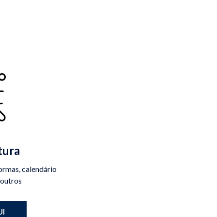
tura
rmas, calendário
 outros
UI