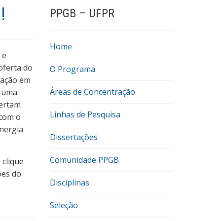
!
PPGB – UFPR
Home
 e
oferta do
O Programa
uação em
Áreas de Concentração
a uma
fertam
Linhas de Pesquisa
 com o
energia
Dissertações
Comunidade PPGB
 clique
ões do
Disciplinas
Seleção