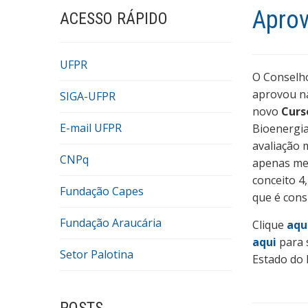
Aprov
ACESSO RÁPIDO
UFPR
O Conselho
aprovou na
SIGA-UFPR
novo
Curs
E-mail UFPR
Bioenergia
avaliação 
CNPq
apenas me
conceito 4
Fundação Capes
que é cons
Fundação Araucária
Clique
aqu
aqui
para 
Setor Palotina
Estado do 