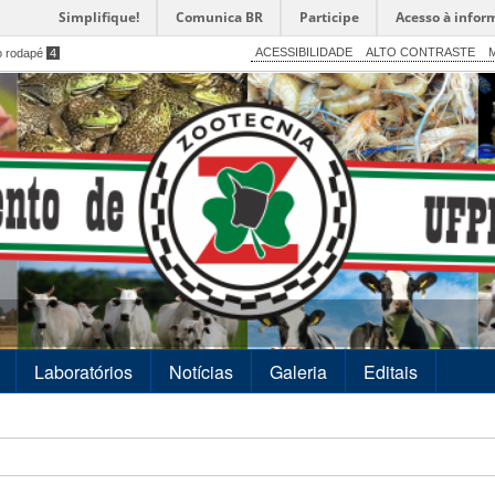
Simplifique!
Comunica BR
Participe
Acesso à infor
ACESSIBILIDADE
ALTO CONTRASTE
M
o rodapé
4
Laboratórios
Notícias
Galeria
Editais