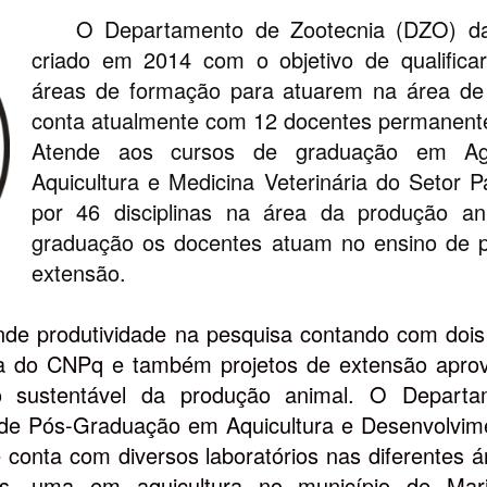
O Departamento de Zootecnia (DZO) da U
criado em 2014 com o objetivo de qualificar 
áreas de formação para atuarem na área d
conta atualmente com 12 docentes permanentes
Atende aos cursos de graduação em Agr
Aquicultura e Medicina Veterinária do Setor P
por 46 disciplinas na área da produção a
graduação os docentes atuam no ensino de p
extensão.
produtividade na pesquisa contando com dois 
sa do CNPq e também projetos de extensão apro
o sustentável da produção animal. O Departa
de Pós-Graduação em Aquicultura e Desenvolvime
e conta com diversos laboratórios nas diferentes 
is, uma em aquicultura no município de Mar