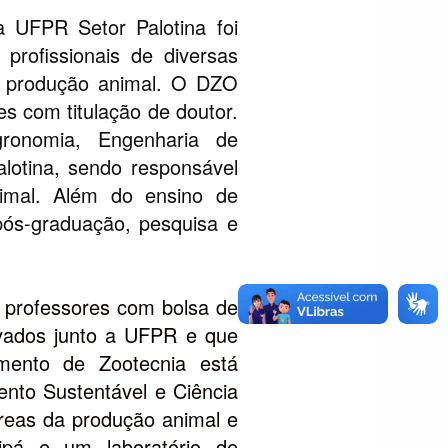
FPR Setor Palotina foi
profissionais de diversas
e produção animal. O DZO
 com titulação de doutor.
onomia, Engenharia de
alotina, sendo responsável
nimal. Além do ensino de
ós-graduação, pesquisa e
professores com bolsa de
vados junto a UFPR e que
mento de Zootecnia está
nto Sustentável e Ciência
áreas da produção animal e
ipá e um laboratório de