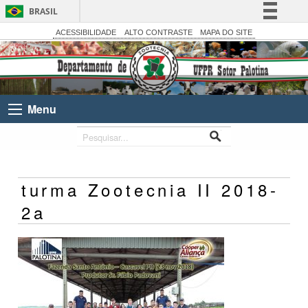
BRASIL
Simplifique!
ACESSIBILIDADE
ALTO CONTRASTE
MAPA DO SITE
Comunica BR
Participe
Acesso à informação
Menu
Legislação
Canais
turma Zootecnia II 2018-
2a