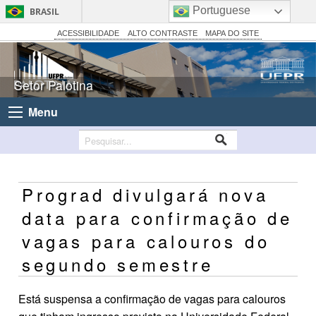
Portuguese
BRASIL
Simplifique!
ACESSIBILIDADE
ALTO CONTRASTE
MAPA DO SITE
Comunica BR
Participe
Setor Palotina
Acesso à informação
Menu
Legislação
Canais
Prograd divulgará nova
data para confirmação de
vagas para calouros do
segundo semestre
Está suspensa a confirmação de vagas para calouros