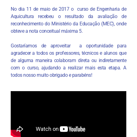
No dia 11 de maio de 2017 o curso de Engenharia de
Aquicultura recebeu o resultado da avaliação de
reconhecimento do Ministério da Educação (MEC), onde
obteve a nota conceitual máxima 5.
Gostaríamos de aproveitar a oportunidade para
agradecer a todos os professores, técnicos e alunos que
de alguma maneira colaboram direta ou indiretamente
com o curso, ajudando a realizar mais esta etapa. A
todos nosso muito obrigado e parabéns!