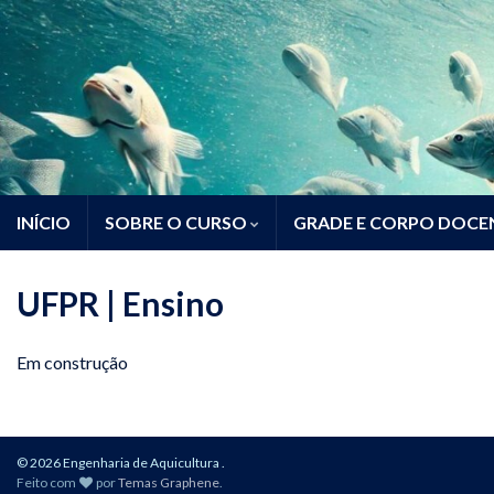
INÍCIO
SOBRE O CURSO
GRADE E CORPO DOCE
UFPR | Ensino
Em construção
© 2026 Engenharia de Aquicultura .
Feito com
por
Temas Graphene
.