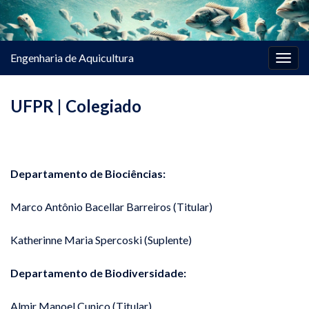
Engenharia de Aquicultura
Alter
nave
UFPR | Colegiado
Departamento de Biociências:
Marco Antônio Bacellar Barreiros (Titular)
Katherinne Maria Spercoski (Suplente)
Departamento de Biodiversidade:
Almir Manoel Cunico (Titular)