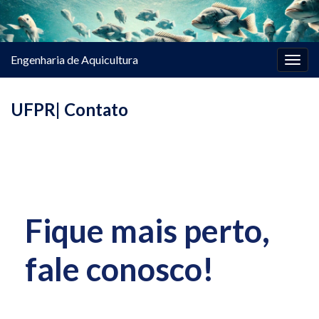
Engenharia de Aquicultura
Alter
nave
UFPR| Contato
Fique mais perto,
fale conosco!