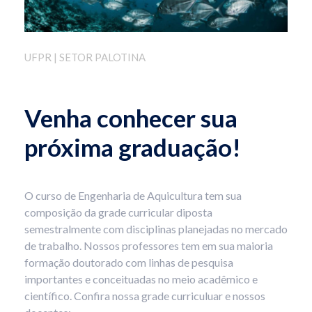
UFPR | SETOR PALOTINA
Venha conhecer sua
próxima graduação!
O curso de Engenharia de Aquicultura tem sua
composição da grade curricular diposta
semestralmente com disciplinas planejadas no mercado
de trabalho. Nossos professores tem em sua maioria
formação doutorado com linhas de pesquisa
importantes e conceituadas no meio acadêmico e
científico. Confira nossa grade curriculuar e nossos