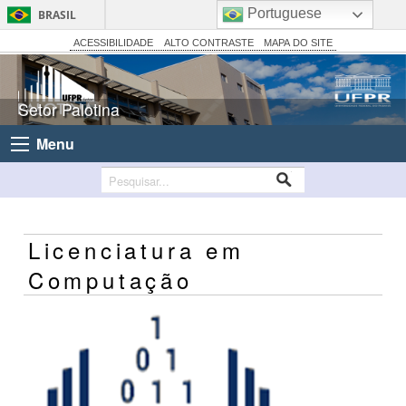
Portuguese
BRASIL
Simplifique!
ACESSIBILIDADE
ALTO CONTRASTE
MAPA DO SITE
Comunica BR
Participe
Setor Palotina
Acesso à informação
Menu
Legislação
Canais
Licenciatura em
Computação