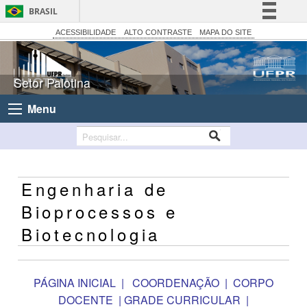
BRASIL
Simplifique!
ACESSIBILIDADE
ALTO CONTRASTE
MAPA DO SITE
Comunica BR
Participe
Setor Palotina
Acesso à informação
Menu
Legislação
Canais
Engenharia de
Bioprocessos e
Biotecnologia
PÁGINA INICIAL
|
COORDENAÇÃO
|
CORPO
DOCENTE
|
GRADE CURRICULAR
|