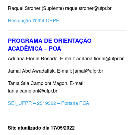
Raquel Ströher (Suplente) raquelstroher@ufpr.br
Resolução 70/04-CEPE
PROGRAMA DE ORIENTAÇÃO
ACADÊMICA – POA
Adriana Fiorini Rosado. E-mail: adriana.fiorini@ufpr.br
Jamal Abd Awadallak. E-mail: jamal@ufpr.br
Tania Sila Campioni Magon. E-mail:
tania.campioni@ufpr.br
SEI_UFPR – 2519322 – Portaria POA
Site atualizado dia 17/05/2022