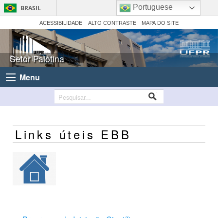
Portuguese
BRASIL
Simplifique!
ACESSIBILIDADE
ALTO CONTRASTE
MAPA DO SITE
Comunica BR
Participe
Setor Palotina
Acesso à informação
Menu
Legislação
Canais
Links úteis EBB