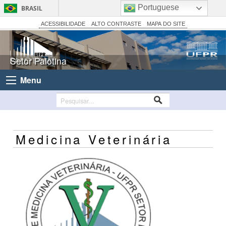
Portuguese
BRASIL
Simplifique!
ACESSIBILIDADE
ALTO CONTRASTE
MAPA DO SITE
Comunica BR
Participe
Setor Palotina
Acesso à informação
Menu
Legislação
Canais
Medicina Veterinária