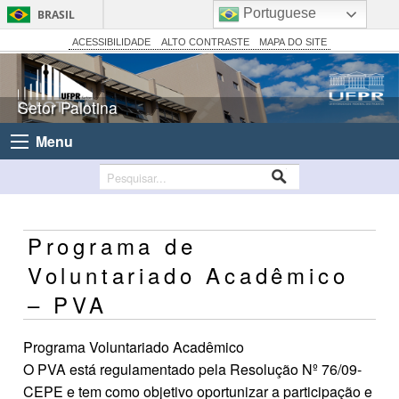
Portuguese
BRASIL
Simplifique!
ACESSIBILIDADE
ALTO CONTRASTE
MAPA DO SITE
Comunica BR
Participe
Setor Palotina
Acesso à informação
Menu
Legislação
Canais
Programa de
Voluntariado Acadêmico
– PVA
Programa Voluntariado Acadêmico
O PVA está regulamentado pela Resolução Nº 76/09-
CEPE e tem como objetivo oportunizar a participação e