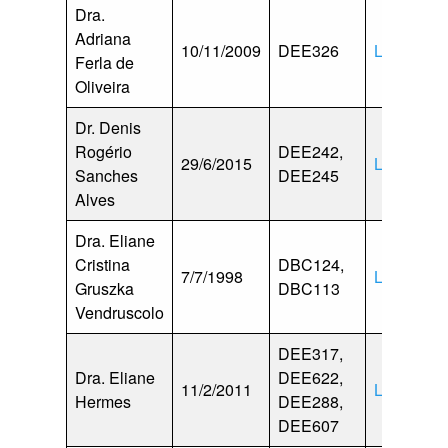
Dra.
Adriana
10/11/2009
DEE326
Lattes
Ferla de
Oliveira
Dr. Denis
Rogério
DEE242,
29/6/2015
Lattes
Sanches
DEE245
Alves
Dra. Eliane
Cristina
DBC124,
7/7/1998
Lattes
Gruszka
DBC113
Vendruscolo
DEE317,
Dra. Eliane
DEE622,
11/2/2011
Lattes
Hermes
DEE288,
DEE607