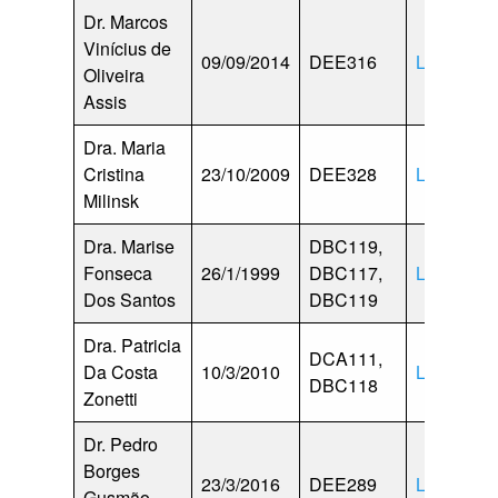
Dr. Marcos
Vinícius de
09/09/2014
DEE316
Lattes
Oliveira
Assis
Dra. Maria
Cristina
23/10/2009
DEE328
Lattes
Milinsk
Dra. Marise
DBC119,
Fonseca
26/1/1999
DBC117,
Lattes
Dos Santos
DBC119
Dra. Patricia
DCA111,
Da Costa
10/3/2010
Lattes
DBC118
Zonetti
Dr. Pedro
Borges
23/3/2016
DEE289
Lattes
Gusmão