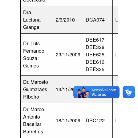
Dra.
Luciana
2/3/2010
DCA074
Lattes
Grange
DEE617,
Dr. Luis
DEE328,
Fernando
23/11/2009
DEE625,
Lattes
Souza
DEE616,
Gomes
DEE325
Dr. Marcelo
Guimarães
13/11/2015
DEE613
Lattes
Ribeiro
Dr. Marco
Antonio
18/11/2009
DBC122
Lattes
Bacellar
Barreiros