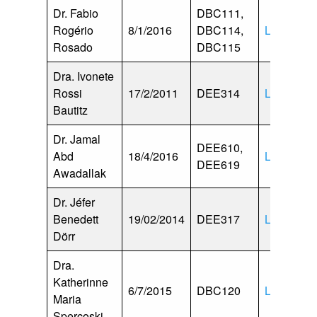
Dr. Fabio
DBC111,
Rogério
8/1/2016
DBC114,
Lattes
Rosado
DBC115
Dra. Ivonete
Rossi
17/2/2011
DEE314
Lattes
Bautitz
Dr. Jamal
DEE610,
Abd
18/4/2016
Lattes
DEE619
Awadallak
Dr. Jéfer
Benedett
19/02/2014
DEE317
Lattes
Dörr
Dra.
Katherinne
6/7/2015
DBC120
Lattes
Maria
Spercoski