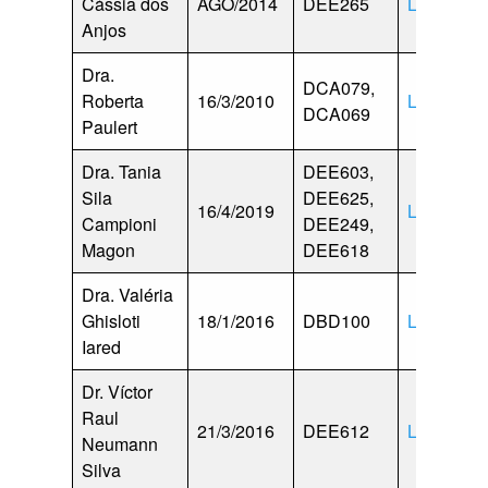
Cássia dos
AGO/2014
DEE265
Lattes
Anjos
Dra.
DCA079,
Roberta
16/3/2010
Lattes
DCA069
Paulert
Dra. Tania
DEE603,
Sila
DEE625,
16/4/2019
Lattes
Campioni
DEE249,
Magon
DEE618
Dra. Valéria
Ghisloti
18/1/2016
DBD100
Lattes
Iared
Dr. Víctor
Raul
21/3/2016
DEE612
Lattes
Neumann
Silva