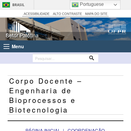
Portuguese
BRASIL
Simplifique!
ACESSIBILIDADE
ALTO CONTRASTE
MAPA DO SITE
Comunica BR
Participe
Setor Palotina
Acesso à informação
Menu
Legislação
Canais
Corpo Docente –
Engenharia de
Bioprocessos e
Biotecnologia
PÁGINA INICIAL
|
COORDENAÇÃO