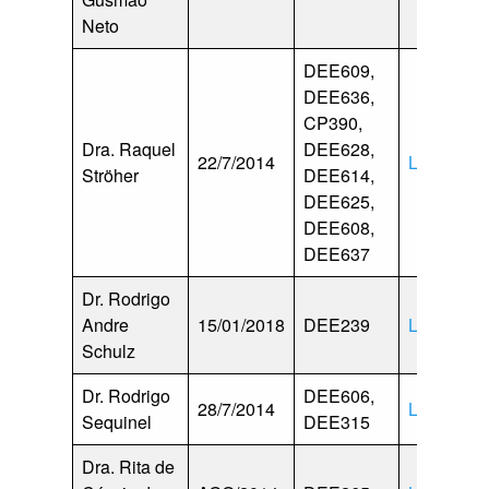
Neto
DEE609,
DEE636,
CP390,
Dra. Raquel
DEE628,
22/7/2014
Lattes
Ströher
DEE614,
DEE625,
DEE608,
DEE637
Dr. Rodrigo
Andre
15/01/2018
DEE239
Lattes
Schulz
Dr. Rodrigo
DEE606,
28/7/2014
Lattes
Sequinel
DEE315
Dra. Rita de