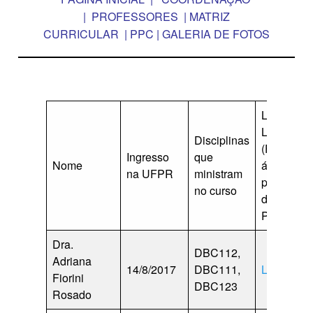
|
PROFESSORES
|
MATRIZ
CURRICULAR
|
PPC
|
GALERIA DE FOTOS
Link para 
Lattes
Disciplinas
(Formação
Ingresso
que
Nome
área de
na UFPR
ministram
pesquisa
no curso
dos
Professor
Dra.
DBC112,
Adriana
14/8/2017
DBC111,
Lattes
Fiorini
DBC123
Rosado