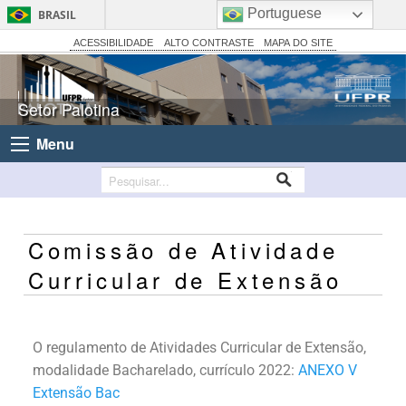
Portuguese
BRASIL
Simplifique!
ACESSIBILIDADE
ALTO CONTRASTE
MAPA DO SITE
Comunica BR
Participe
Setor Palotina
Acesso à informação
Menu
Legislação
Canais
Comissão de Atividade
Curricular de Extensão
O regulamento de Atividades Curricular de Extensão,
modalidade Bacharelado, currículo 2022:
ANEXO V
Extensão Bac