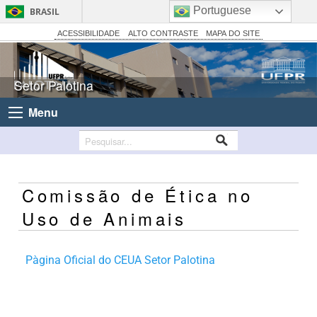
Portuguese
BRASIL
Simplifique!
ACESSIBILIDADE
ALTO CONTRASTE
MAPA DO SITE
Comunica BR
Participe
Setor Palotina
Acesso à informação
Menu
Legislação
Canais
Comissão de Ética no
Uso de Animais
Pàgina Oficial do CEUA Setor Palotina