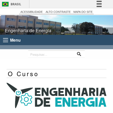
BRASIL
Simplifique!
ACESSIBILIDADE
ALTO CONTRASTE
MAPA DO SITE
Comunica BR
Participe
Engenharia de Energia
Acesso à informação
Menu
Legislação
Canais
O Curso