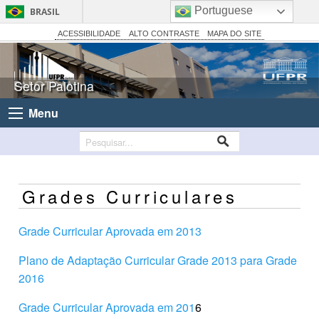
Portuguese
BRASIL
Simplifique!
ACESSIBILIDADE
ALTO CONTRASTE
MAPA DO SITE
Comunica BR
Participe
Setor Palotina
Acesso à informação
Menu
Legislação
Canais
Grades Curriculares
Grade Curricular Aprovada em 2013
Plano de Adaptação Curricular Grade 2013 para Grade
2016
Grade Curricular Aprovada em 201
6