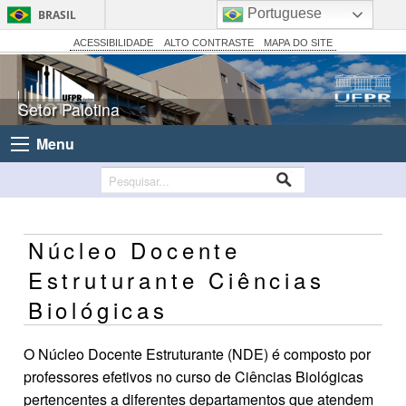
Portuguese
BRASIL
Simplifique!
ACESSIBILIDADE
ALTO CONTRASTE
MAPA DO SITE
Comunica BR
Participe
Setor Palotina
Acesso à informação
Menu
Legislação
Canais
Núcleo Docente
Estruturante Ciências
Biológicas
O Núcleo Docente Estruturante (NDE) é composto por
professores efetivos no curso de Ciências Biológicas
pertencentes a diferentes departamentos que atendem