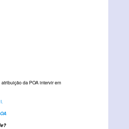
 atribuição da POA intervir em
I.
POA
de?