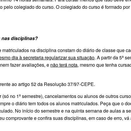
ado pelo colegiado do curso. O colegiado do curso é formado por
 nas disciplinas?
matriculados na disciplina constam do diário de classe que c
smo dia à secretaria regularizar sua situação
. A partir da 5ª 
a nem fazer avaliações, e
não terá nota
, mesmo que tenha cursad
erente ao artigo 52 da Resolução 37/97-CEPE.
(só no 1ª semestre), cancelamentos ou alunos de outros cursos
pre o diário tem todos os alunos matriculados. Peça que o do
culado. No início do semestre e na quinta semana de aulas a s
seu comprovante e confira suas disciplinas, em caso de erro, vá 