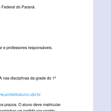
e Federal do Paraná.
ar e professores responsáveis.
 nas disciplinas da grade do 1º
w.portaldoaluno.ufpr.br
os prazos. O aluno deve matricular-
aminhar um pedido por escrito,