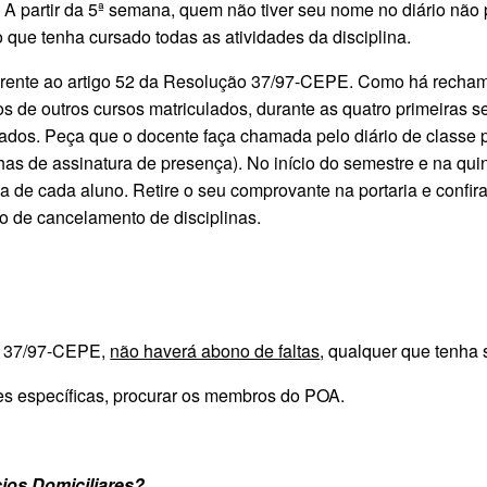
o. A partir da 5ª semana, quem não tiver seu nome no diário não 
 que tenha cursado todas as atividades da disciplina.
erente ao artigo 52 da Resolução 37/97-CEPE. Como há rechama
s de outros cursos matriculados, durante as quatro primeiras
ulados. Peça que o docente faça chamada pelo diário de classe
has de assinatura de presença). No início do semestre e na qui
 de cada aluno. Retire o seu comprovante na portaria e confira
zo de cancelamento de disciplinas.
o 37/97-CEPE,
não haverá abono de faltas
, qualquer que tenha 
es específicas, procurar os membros do POA.
cios Domiciliares?