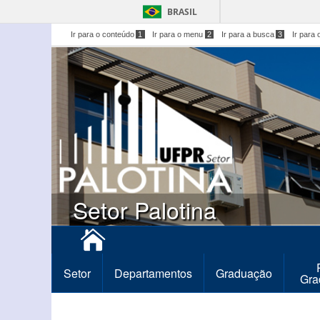
BRASIL
Ir para o conteúdo
1
Ir para o menu
2
Ir para a busca
3
Ir para 
Setor Palotina
Setor
Departamentos
Graduação
Gra