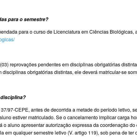
das para o semestre?
endada para o curso de Licenciatura em Ciências Biológicas, a
logicas/
(03) reprovações pendentes em disciplinas obrigatórias distinta
isciplinas obrigatórias distintas, ele deverá matricular-se som
 disciplina?
37/97-CEPE, antes de decorrida a metade do período letivo, s
aluno estiver matriculado. Se o cancelamento implicar carga ho
erá o aluno apresentar autorização expressa da coordenação do
la em qualquer semestre letivo (V. artigo 119), sob pena de ter