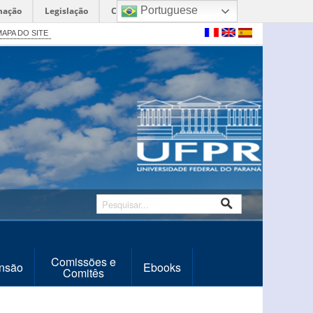
Portuguese
mação
Legislação
Canais
APA DO SITE
Comissões e
nsão
Ebooks
Comitês