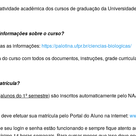
 atividade acadêmica dos cursos de graduação da Universidad
informações sobre o curso?
das as informações:
https://palotina.ufpr.br/ciencias-biologicas/
a do curso com todos os documentos, instruções, grade curricul
atrícula?
(alunos do 1º semestre)
são inscritos automaticamente pelo NAA
 deve efetuar sua matrícula pelo Portal do Aluno na internet:
ww
e seu login e senha estão funcionando e sempre fique atento a
ínimo 14 horas semanais. Para cursar menos que isso deve enc