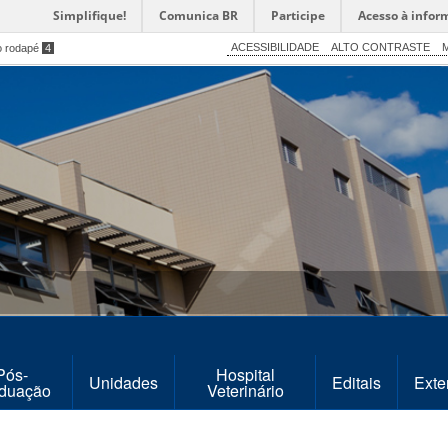
Simplifique!
Comunica BR
Participe
Acesso à infor
ACESSIBILIDADE
ALTO CONTRASTE
M
o rodapé
4
Pós-
Hospital
Unidades
Editais
Exte
duação
Veterinário