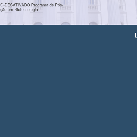
O-DESATIVADO Programa de Pós-
ção em Biotecnologia