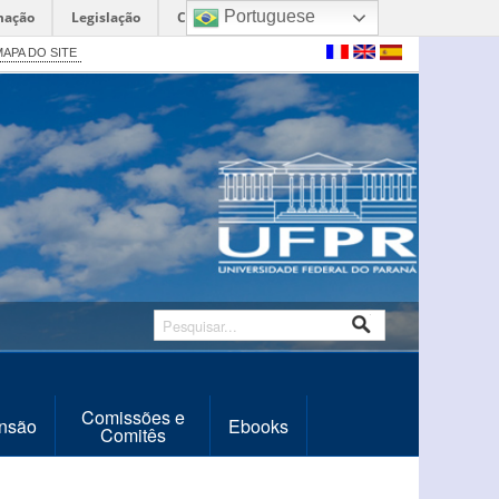
Portuguese
mação
Legislação
Canais
APA DO SITE
Comissões e
nsão
Ebooks
Comitês