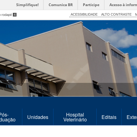
Simplifique!
Comunica BR
Participe
Acesso à infor
ACESSIBILIDADE
ALTO CONTRASTE
M
o rodapé
4
Pós-
Hospital
Unidades
Editais
Exte
duação
Veterinário