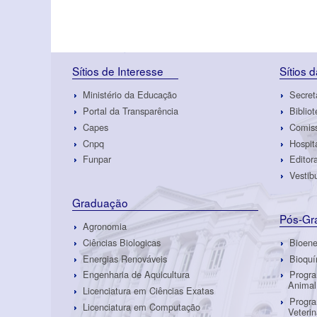
Sítios de Interesse
Sítios 
Ministério da Educação
Secret
Portal da Transparência
Biblio
Capes
Comiss
Cnpq
Hospit
Funpar
Edito
Vestib
Graduação
Pós-Gr
Agronomia
Ciências Biologicas
Bioene
Energias Renováveis
Bioquí
Engenharia de Aquicultura
Progr
Anima
Licenciatura em Ciências Exatas
Progra
Licenciatura em Computação
Veteri