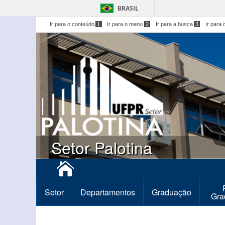
BRASIL
Ir para o conteúdo
1
Ir para o menu
2
Ir para a busca
3
Ir para 
Setor Palotina
Setor
Departamentos
Graduação
Gra