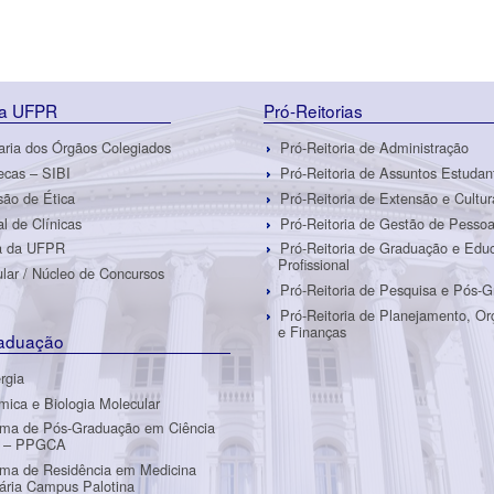
da UFPR
Pró-Reitorias
aria dos Órgãos Colegiados
Pró-Reitoria de Administração
tecas – SIBI
Pró-Reitoria de Assuntos Estudan
ão de Ética
Pró-Reitoria de Extensão e Cultur
al de Clínicas
Pró-Reitoria de Gestão de Pesso
ra da UFPR
Pró-Reitoria de Graduação e Edu
Profissional
ular / Núcleo de Concursos
Pró-Reitoria de Pesquisa e Pós-
Pró-Reitoria de Planejamento, O
e Finanças
aduação
rgia
mica e Biologia Molecular
ama de Pós-Graduação em Ciência
l – PPGCA
ma de Residência em Medicina
nária Campus Palotina