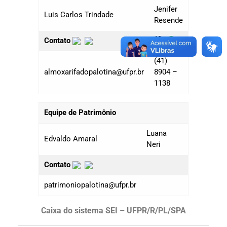
Jenifer
Luis Carlos Trindade
Resende
Contato
(41)
almoxarifadopalotina@ufpr.br
8904 –
1138
Equipe de Patrimônio
Luana
Edvaldo Amaral
Neri
Contato
patrimoniopalotina@ufpr.br
Caixa do sistema SEI – UFPR/R/PL/SPA