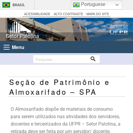
Portuguese
BRASIL
Simplifique!
ACESSIBILIDADE
ALTO CONTRASTE
MAPA DO SITE
Comunica BR
Participe
Setor Palotina
Acesso à informação
Menu
Legislação
Canais
Seção de Patrimônio e
Almoxarifado – SPA
O Almoxarifado dispõe de materiais de consumo
para serem utilizados nas atividades dos servidores,
docentes e terceirizados da UFPR – Setor Palotina, a
retirada deve ser feita por um servidor/ docente,