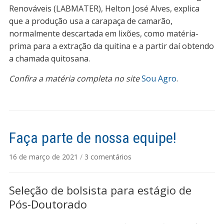
do
Renováveis (LABMATER), Helton José Alves, explica
Paraná
que a produção usa a carapaça de camarão,
até
normalmente descartada em lixões, como matéria-
a
prima para a extração da quitina e a partir daí obtendo
casca
a chamada quitosana.
tem
valor
Confira a matéria completa no site
Sou Agro
.
Faça parte de nossa equipe!
em
16 de março de 2021
/
3 comentários
Faça
parte
Seleção de bolsista para estágio de
de
nossa
Pós-Doutorado
equipe!