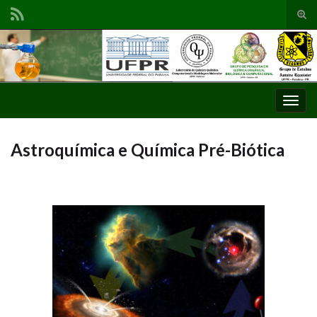
Alte
form
de
pesq
Alter
nave
Astroquímica e Química Pré-Biótica