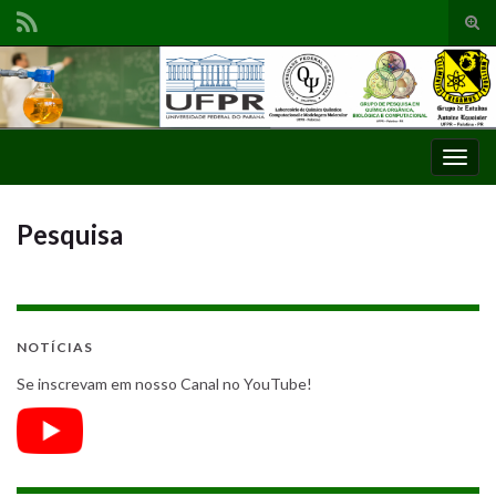
Alte
form
Search for:
de
pesq
Alter
nave
Pesquisa
NOTÍCIAS
Se inscrevam em nosso Canal no YouTube!