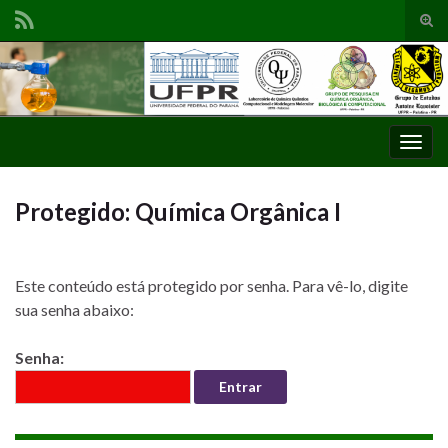
Alte
form
de
pesq
Alter
nave
Protegido: Química Orgânica I
Este conteúdo está protegido por senha. Para vê-lo, digite
sua senha abaixo:
Senha: