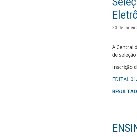
Seleç
Eletr
30 de janeir
A Central 
de seleção 
Inscrição d
EDITAL 01
RESULTA
ENSI