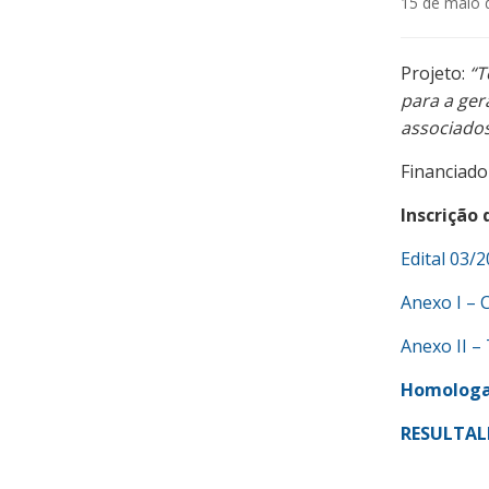
15 de maio 
Projeto:
“T
para a ger
associados 
Financiado
Inscrição 
Edital 03/
Anexo I – C
Anexo II –
Homologaç
RESULTAL