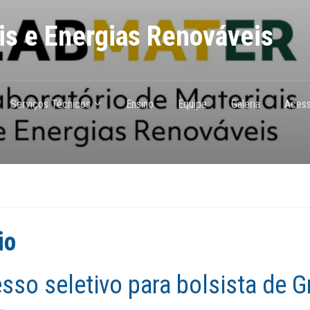
ais e Energias Renováveis
Serviços Técnicos
Ensino
Equipe
Galeria
Acess
io
sso seletivo para bolsista de 