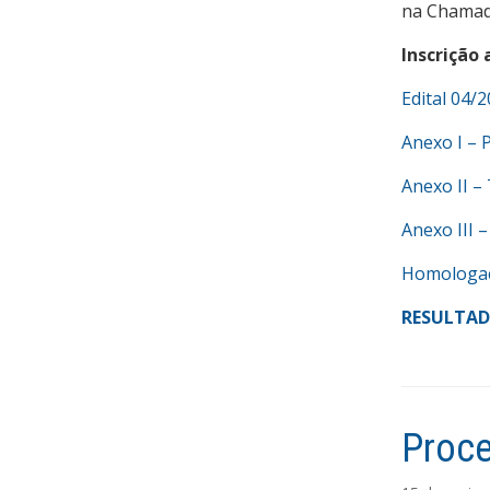
na Chamad
Inscrição 
Edital 04/
Anexo I – 
Anexo II –
Anexo III –
Homologaç
RESULTAD
Proce