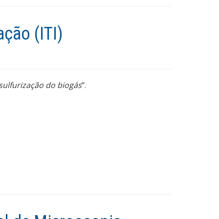
ção (ITI)
sulfurização do biogás
“.